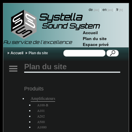
de
|
en
|
fr
Systella
Sound System
Accueil
Plan du site
Au service de l'excellence
Espace privé
Accueil
Plan du site
Plan du site
Produits
Amplificateurs
A100-B
A101
A202
A500
A1000