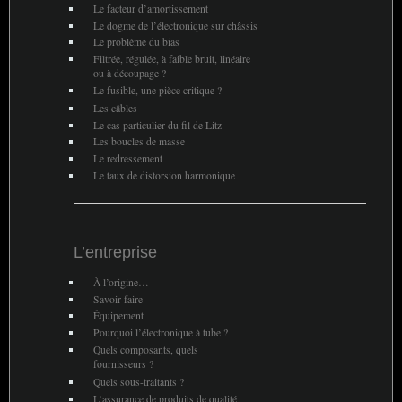
Le facteur d’amortissement
Le dogme de l’électronique sur châssis
Le problème du bias
Filtrée, régulée, à faible bruit, linéaire
ou à découpage
?
Le fusible, une pièce critique
?
Les câbles
Le cas particulier du fil de Litz
Les boucles de masse
Le redressement
Le taux de distorsion harmonique
L’entreprise
À l’origine…
Savoir-faire
Équipement
Pourquoi l’électronique à tube
?
Quels composants, quels
fournisseurs
?
Quels sous-traitants
?
L’assurance de produits de qualité