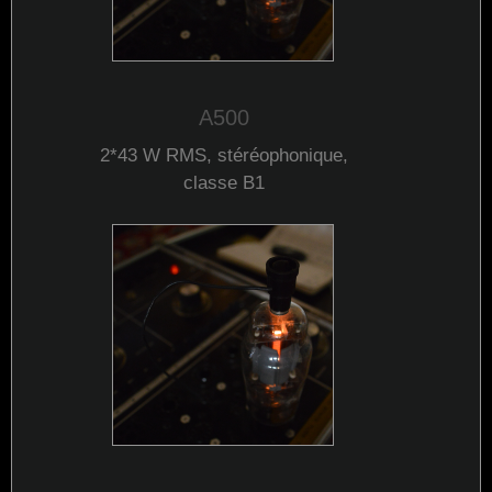
A500
2*43 W
RMS
, stéréophonique,
classe B1