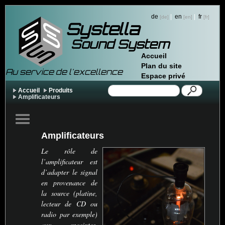
de
|
en
|
fr
Systella
Sound System
Accueil
Plan du site
Au service de l'excellence
Espace privé
Accueil
Produits
Amplificateurs
Amplificateurs
Le rôle de
l’amplificateur est
d’adapter le signal
en provenance de
la source (platine,
lecteur de
CD
ou
radio par exemple)
aux enceintes.