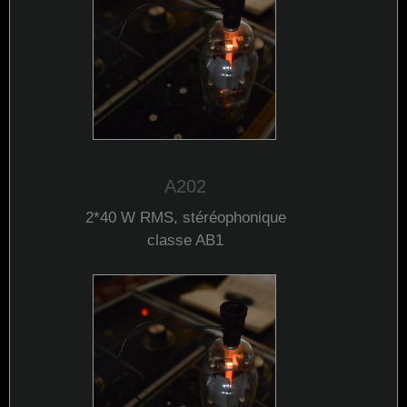
A202
2*40 W
RMS
, stéréophonique
classe
AB1