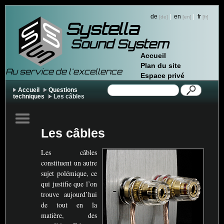
de
|
en
|
fr
Systella
Sound System
Accueil
Plan du site
Au service de l'excellence
Espace privé
Accueil
Questions
techniques
Les câbles
Les câbles
Les câbles
constituent un autre
sujet polémique, ce
qui justifie que l’on
trouve aujourd’hui
de tout en la
matière, des