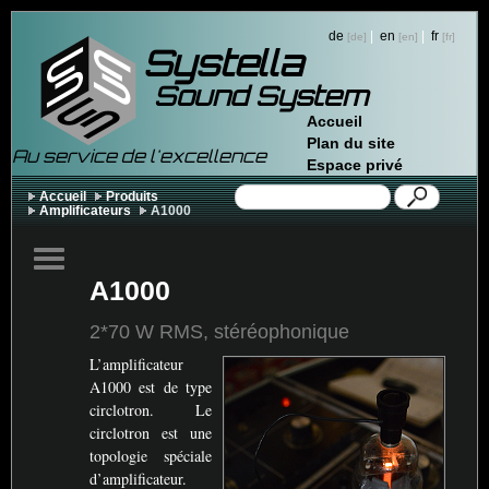
de
|
en
|
fr
Systella
Sound System
Accueil
Plan du site
Au service de l'excellence
Espace privé
Accueil
Produits
Amplificateurs
A1000
A1000
2*70 W
RMS
, stéréophonique
L’amplificateur
A1000 est de type
circlotron. Le
circlotron est une
topologie spéciale
d’amplificateur.