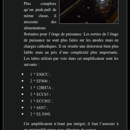
Plus complexe
qu’un push-pull de
même classe, il
nécessite des
alimentations
flottantes pour l’étage de puissance. Les sorties de l’étage
de puissance ne sont plus faites sur les anodes mais en
charges cathodiques. Il en résulte une distorsion bien plus
faible mais au pris d’une complexité plus importante.
Les tubes utilisés par voie dans cet amplificateur sont les
suivants :
1 *
E88CC
;
2 *
EF806
;
1 *
12BH7A
;
3 *
ECC83
;
1 *
ECC802
;
1 *
6SN7
;
2 *
EL509S
.
Cet amplificateur n’étant pas intégré, il faut l’associer à
un préamplificateur avec sélecteur de source.