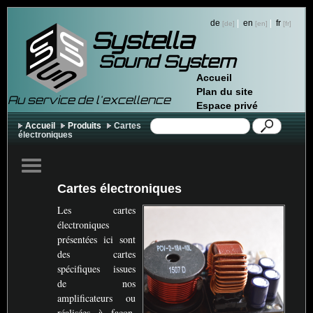
de
|
en
|
fr
Systella
Sound System
Accueil
Plan du site
Au service de l'excellence
Espace privé
Accueil
Produits
Cartes
électroniques
Cartes électroniques
Les cartes
électroniques
présentées ici sont
des cartes
spécifiques issues
de nos
amplificateurs ou
réalisées à façon.