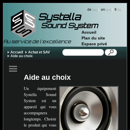
de
|
en
|
fr
Systella
Sound System
Accueil
Plan du site
Au service de l'excellence
Espace privé
Accueil
Achat et SAV
Aide au choix
Aide au choix
Un équipement
Systella Sound
System est un
appareil qui vous
accompagnera
longtemps. Choisir
le produit qui vous